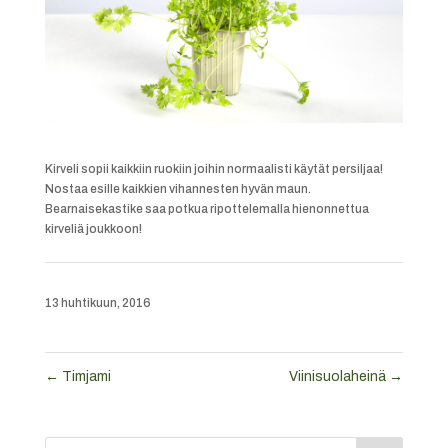
Kirveli sopii kaikkiin ruokiin joihin normaalisti käytät persiljaa!
Nostaa esille kaikkien vihannesten hyvän maun.
Bearnaisekastike saa potkua ripottelemalla hienonnettua
kirveliä joukkoon!
13 huhtikuun, 2016
←
Timjami
Viinisuolaheinä
→