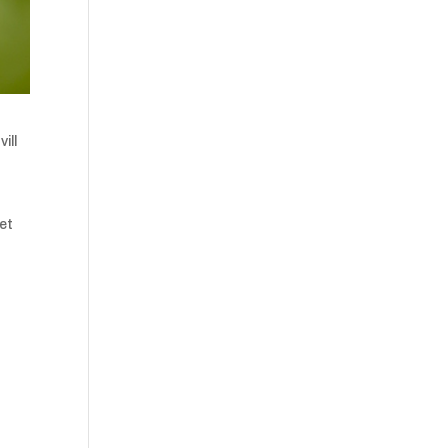
ill
i
ket