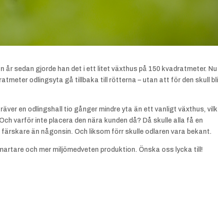
 år sedan gjorde han det i ett litet växthus på 150 kvadratmeter. Nu v
meter odlingsyta gå tillbaka till rötterna – utan att för den skull bl
räver en odlingshall tio gånger mindre yta än ett vanligt växthus, vil
 Och varför inte placera den nära kunden då? Då skulle alla få en
ärskare än någonsin. Och liksom förr skulle odlaren vara bekant.
 en smartare och mer miljömedveten produktion. Önska oss lycka till!