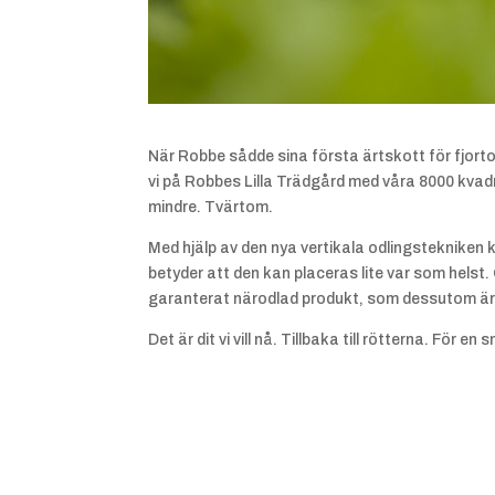
När Robbe sådde sina första ärtskott för fjorton
vi på Robbes Lilla Trädgård med våra 8000 kvadrat
mindre. Tvärtom.
Med hjälp av den nya vertikala odlingstekniken k
betyder att den kan placeras lite var som helst.
garanterat närodlad produkt, som dessutom är f
Det är dit vi vill nå. Tillbaka till rötterna. För