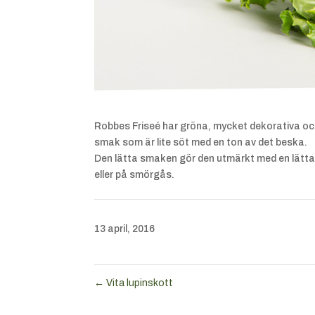
Robbes Friseé har gröna, mycket dekorativa och k
smak som är lite söt med en ton av det beska.
Den lätta smaken gör den utmärkt med en lättar
eller på smörgås.
13 april, 2016
←
Vita lupinskott