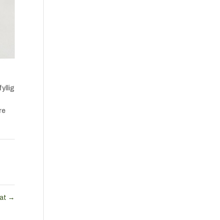
yllig
re
lat
→