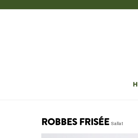
H
ROBBES FRISÉE
Sallat