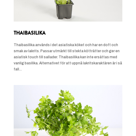
THAIBASILIKA
Thaibasilika används i det asiatiska köket och har en doft och
smak av lakrits. Passar utmärkt till stekta kötträtter och ger en
asiatisk touch till sallader. Thaibasilika kan inte ersättas med
vanlig basilika. Alternativet för att uppnå lakritskaraktären är i så
fall...