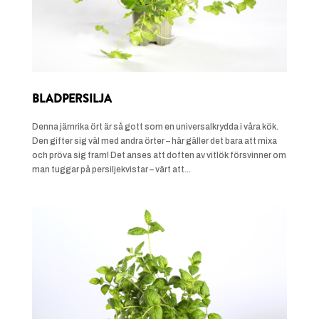
BLADPERSILJA
Denna järnrika ört är så gott som en universalkrydda i våra kök.
Den gifter sig väl med andra örter – här gäller det bara att mixa
och pröva sig fram! Det anses att doften av vitlök försvinner om
man tuggar på persiljekvistar – värt att...