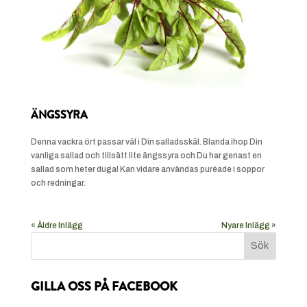
ÄNGSSYRA
Denna vackra ört passar väl i Din salladsskål. Blanda ihop Din
vanliga sallad och tillsätt lite ängssyra och Du har genast en
sallad som heter duga! Kan vidare användas puréade i soppor
och redningar.
« Äldre Inlägg
Nyare Inlägg »
GILLA OSS PÅ FACEBOOK